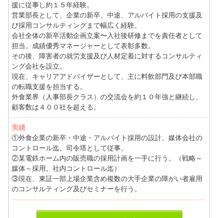
援に従事し約１５年経験。
営業部長として、企業の新卒、中途、アルバイト採用の支援及
び採用コンサルティングまで幅広く経験。
会社全体の新卒活動企画立案〜入社後研修までを責任者として
担当。成績優秀マネージャーとして表彰多数。
その後、障害者の就労支援及び人材定着に対するコンサルティ
ング会社を設立。
現在、キャリアアドバイザーとして、主に料飲部門及び本部職
の転職支援を担当する。
外食業界（人事部長クラス）の交流会を約１０年強と継続し、
顧客数は４００社を超える。
実績
①外食企業の新卒・中途・アルバイト採用の設計。媒体会社の
コントロール迄、司令塔として従事。
②某電鉄ホーム内の販売職の採用計画を一手に行う。（戦略～
媒体～採用。社内コントロール迄）
③現在、東証一部上場企業含め複数の大手企業の障がい者雇用
のコンサルティング及びセミナーを行う。