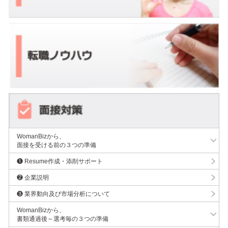
WomanBizから、
面接を受ける前の３つの準備
❶ Resume作成・添削サポート
❷ 企業説明
❸ 業界動向及び市場分析について
WomanBizから、
書類通過後～選考毎の３つの準備