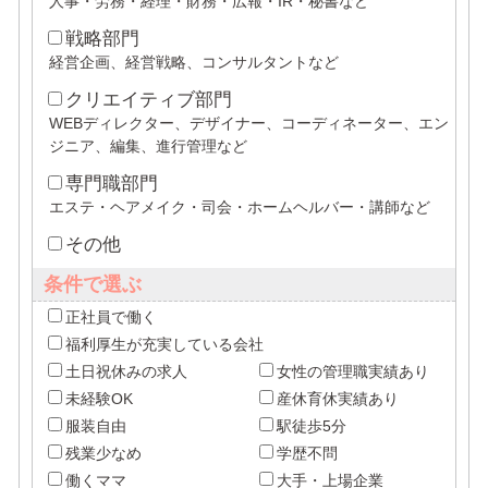
人事・労務・経理・財務・広報・IR・秘書など
戦略部門
経営企画、経営戦略、コンサルタントなど
クリエイティブ部門
WEBディレクター、デザイナー、コーディネーター、エン
ジニア、編集、進行管理など
専門職部門
エステ・ヘアメイク・司会・ホームヘルバー・講師など
その他
条件で選ぶ
正社員で働く
福利厚生が充実している会社
土日祝休みの求人
女性の管理職実績あり
未経験OK
産休育休実績あり
服装自由
駅徒歩5分
残業少なめ
学歴不問
働くママ
大手・上場企業