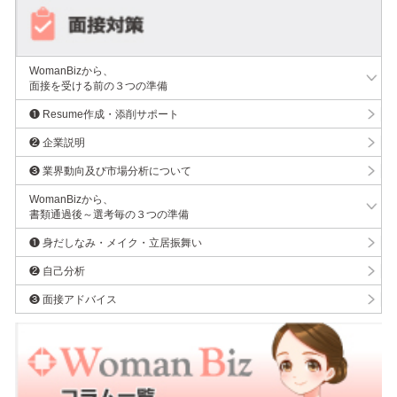
WomanBizから、
面接を受ける前の３つの準備
❶ Resume作成・添削サポート
❷ 企業説明
❸ 業界動向及び市場分析について
WomanBizから、
書類通過後～選考毎の３つの準備
❶ 身だしなみ・メイク・立居振舞い
❷ 自己分析
❸ 面接アドバイス