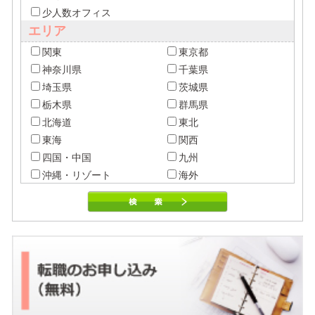
少人数オフィス
エリア
関東
東京都
神奈川県
千葉県
埼玉県
茨城県
栃木県
群馬県
北海道
東北
東海
関西
四国・中国
九州
沖縄・リゾート
海外