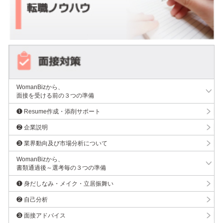
WomanBizから、
面接を受ける前の３つの準備
❶ Resume作成・添削サポート
❷ 企業説明
❸ 業界動向及び市場分析について
WomanBizから、
書類通過後～選考毎の３つの準備
❶ 身だしなみ・メイク・立居振舞い
❷ 自己分析
❸ 面接アドバイス