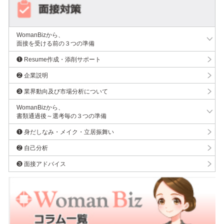
WomanBizから、
面接を受ける前の３つの準備
❶ Resume作成・添削サポート
❷ 企業説明
❸ 業界動向及び市場分析について
WomanBizから、
書類通過後～選考毎の３つの準備
❶ 身だしなみ・メイク・立居振舞い
❷ 自己分析
❸ 面接アドバイス