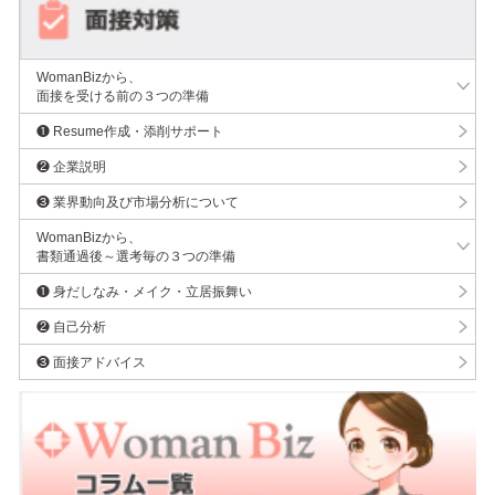
WomanBizから、
面接を受ける前の３つの準備
❶ Resume作成・添削サポート
❷ 企業説明
❸ 業界動向及び市場分析について
WomanBizから、
書類通過後～選考毎の３つの準備
❶ 身だしなみ・メイク・立居振舞い
❷ 自己分析
❸ 面接アドバイス