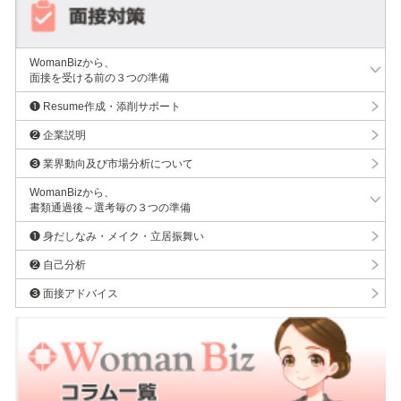
WomanBizから、
面接を受ける前の３つの準備
❶ Resume作成・添削サポート
❷ 企業説明
❸ 業界動向及び市場分析について
WomanBizから、
書類通過後～選考毎の３つの準備
❶ 身だしなみ・メイク・立居振舞い
❷ 自己分析
❸ 面接アドバイス