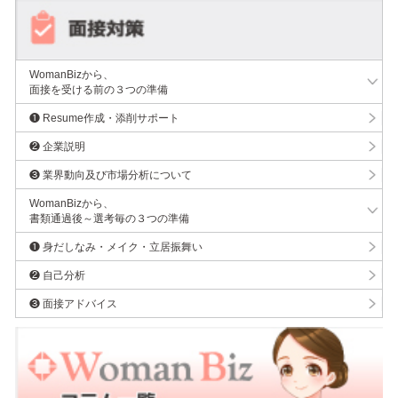
WomanBizから、
面接を受ける前の３つの準備
❶ Resume作成・添削サポート
❷ 企業説明
❸ 業界動向及び市場分析について
WomanBizから、
書類通過後～選考毎の３つの準備
❶ 身だしなみ・メイク・立居振舞い
❷ 自己分析
❸ 面接アドバイス