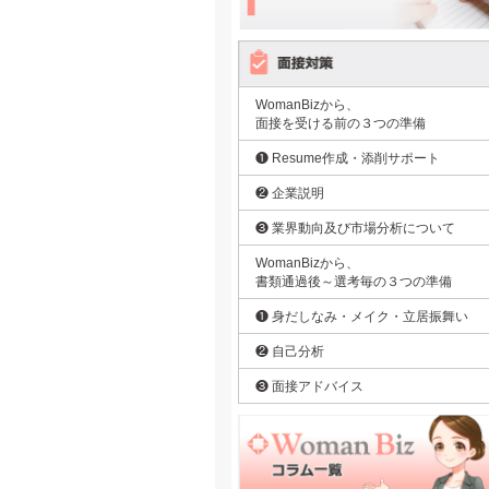
WomanBizから、
面接を受ける前の３つの準備
❶ Resume作成・添削サポート
❷ 企業説明
❸ 業界動向及び市場分析について
WomanBizから、
書類通過後～選考毎の３つの準備
❶ 身だしなみ・メイク・立居振舞い
❷ 自己分析
❸ 面接アドバイス