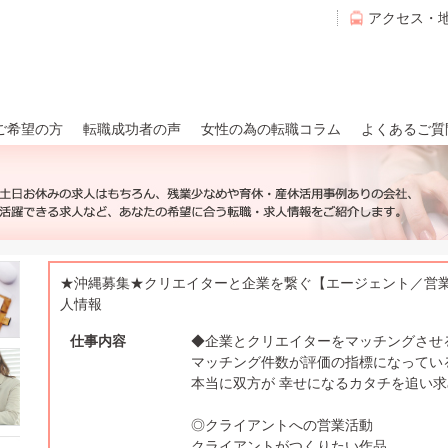
アクセス・
ご希望の方
転職成功者の声
女性の為の転職コラム
よくあるご質
★沖縄募集★クリエイターと企業を繋ぐ【エージェント／営
人情報
仕事内容
◆企業とクリエイターをマッチングさせ
マッチング件数が評価の指標になってい
本当に双方が 幸せになるカタチを追い
◎クライアントへの営業活動
クライアントがつくりたい作品