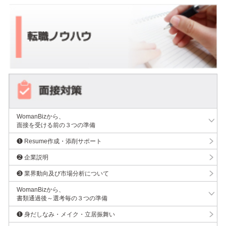
WomanBizから、
面接を受ける前の３つの準備
❶ Resume作成・添削サポート
❷ 企業説明
❸ 業界動向及び市場分析について
WomanBizから、
書類通過後～選考毎の３つの準備
❶ 身だしなみ・メイク・立居振舞い