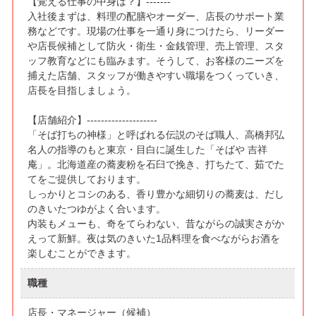
【覚える仕事の中身は？】-------
入社後まずは、料理の配膳やオーダー、店長のサポート業
務などです。現場の仕事を一通り身につけたら、リーダー
や店長候補として防火・衛生・金銭管理、売上管理、スタ
ッフ教育などにも臨みます。そうして、お客様のニーズを
捕えた店舗、スタッフが働きやすい職場をつくっていき、
店長を目指しましょう。
【店舗紹介】--------------------
「そば打ちの神様」と呼ばれる伝説のそば職人、高橋邦弘
名人の指導のもと東京・目白に誕生した「そばや 吉祥
庵」。北海道産の蕎麦粉を石臼で挽き、打ちたて、茹でた
てをご提供しております。
しっかりとコシのある、香り豊かな細切りの蕎麦は、だし
のきいたつゆがよく合います。
内装もメューも、奇をてらわない、昔ながらの誠実さがか
えって新鮮。夜は気のきいた1品料理を食べながらお酒を
楽しむことができます。
職種
店長・マネージャー（候補）