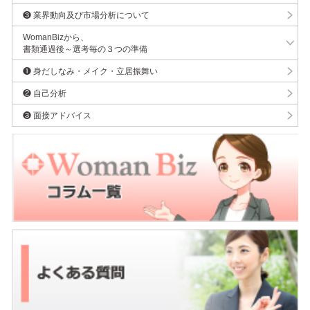
❸ 業界動向及び市場分析について
WomanBizから、
書類通過後～選考毎の３つの準備
❶ 身だしなみ・メイク・立居振舞い
❷ 自己分析
❸ 面接アドバイス