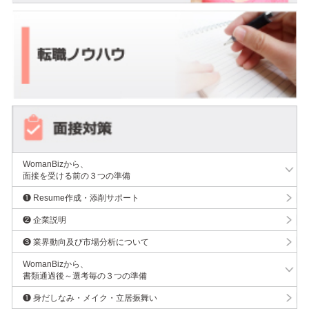
WomanBizから、
面接を受ける前の３つの準備
❶ Resume作成・添削サポート
❷ 企業説明
❸ 業界動向及び市場分析について
WomanBizから、
書類通過後～選考毎の３つの準備
❶ 身だしなみ・メイク・立居振舞い