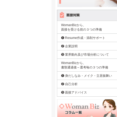
WomanBizから、
面接を受ける前の３つの準備
❶ Resume作成・添削サポート
❷ 企業説明
❸ 業界動向及び市場分析について
WomanBizから、
書類通過後～選考毎の３つの準備
❶ 身だしなみ・メイク・立居振舞い
❷ 自己分析
❸ 面接アドバイス