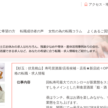
アクセス・
ご希望の方
転職成功者の声
女性の為の転職コラム
よくあるご質
【杉玉：伏見桃山】寿司居酒屋/店長候補・店長★新店続々OP
格の転職・求人情報
仕事内容
回転寿司最大てのスシローが新業態をス
すしをメインとした和食居酒屋「鮨・酒
昼はランチ。夜はお酒を楽しみながら、
業態を立ち上げます。
現在、関西にて一号店を2017年8月30