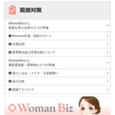
WomanBizから、
面接を受ける前の３つの準備
❶ Resume作成・添削サポート
❷ 企業説明
❸ 業界動向及び市場分析について
WomanBizから、
書類通過後～選考毎の３つの準備
❶ 身だしなみ・メイク・立居振舞い
❷ 自己分析
❸ 面接アドバイス