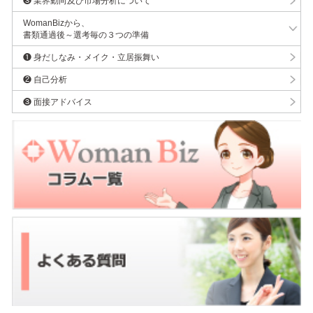
❸ 業界動向及び市場分析について
WomanBizから、
書類通過後～選考毎の３つの準備
❶ 身だしなみ・メイク・立居振舞い
❷ 自己分析
❸ 面接アドバイス