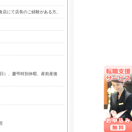
食店にて店長のご経験がある方。
0日）、慶弔特別休暇、産前産後
照