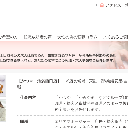
アクセス・
ご希望の方
転職成功者の声
女性の為の転職コラム
よくあるご質
【かつや 池袋西口店】 ※店長候補 東証一部/業績安定/国
報
仕事内容
「かつや」「からやま」などグループ1
調理・接客／食材発注管理／スタッフ教
務全般＞をお任せします。
職種
エリアマネージャー、店長・接客販売（
グ・ホテル）・美容部員（コスメ・化粧