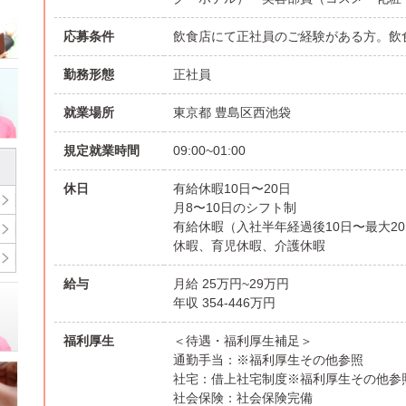
応募条件
飲食店にて正社員のご経験がある方。飲
勤務形態
正社員
就業場所
東京都 豊島区西池袋
規定就業時間
09:00~01:00
休日
有給休暇10日〜20日
月8〜10日のシフト制
有給休暇（入社半年経過後10日〜最大2
休暇、育児休暇、介護休暇
給与
月給 25万円~29万円
年収 354-446万円
福利厚生
＜待遇・福利厚生補足＞
通勤手当：※福利厚生その他参照
社宅：借上社宅制度※福利厚生その他参
社会保険：社会保険完備