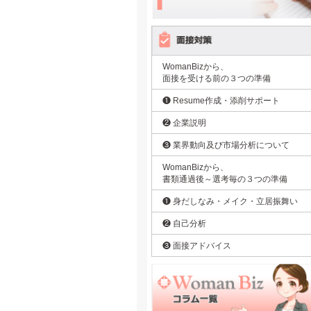
WomanBizから、
面接を受ける前の３つの準備
❶ Resume作成・添削サポート
❷ 企業説明
❸ 業界動向及び市場分析について
WomanBizから、
書類通過後～選考毎の３つの準備
❶ 身だしなみ・メイク・立居振舞い
❷ 自己分析
❸ 面接アドバイス