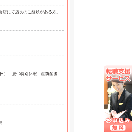
食店にて店長のご経験がある方。
0日）、慶弔特別休暇、産前産後
照