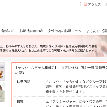
アクセス・
ご希望の方
転職成功者の声
女性の為の転職コラム
よくあるご質
【かつや 八王子大和田店】 ※店長候補 東証一部/業績安定
人情報
仕事内容
「かつや」「からやま」などグループ1
調理・接客／食材発注管理／スタッフ教
務全般＞をお任せします。
職種
エリアマネージャー、店長・接客販売（
グ・ホテル）・美容部員（コスメ・化粧