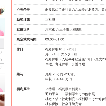
応募条件
飲食店にて正社員のご経験がある方。飲
勤務形態
正社員
就業場所
東京都 八王子市大和田町
規定就業時間
09:00~01:00
休日
有給休暇10日〜20日
月8〜10日のシフト制
有給休暇（入社半年経過後10日〜最大2
休暇、育児休暇、介護休暇
給与
月給 25万円~29万円
年収 354-446万円
福利厚生
＜待遇・福利厚生補足＞
通勤手当：※福利厚生その他参照
社宅：借上社宅制度※福利厚生その他参
社会保険：社会保険完備