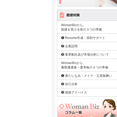
WomanBizから、
面接を受ける前の３つの準備
❶ Resume作成・添削サポート
❷ 企業説明
❸ 業界動向及び市場分析について
WomanBizから、
書類通過後～選考毎の３つの準備
❶ 身だしなみ・メイク・立居振舞い
❷ 自己分析
❸ 面接アドバイス