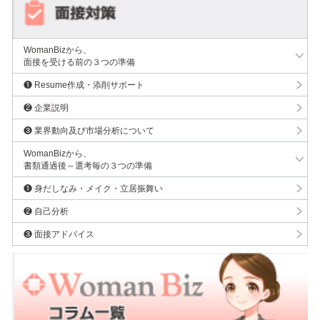
WomanBizから、
面接を受ける前の３つの準備
❶ Resume作成・添削サポート
❷ 企業説明
❸ 業界動向及び市場分析について
WomanBizから、
書類通過後～選考毎の３つの準備
❶ 身だしなみ・メイク・立居振舞い
❷ 自己分析
❸ 面接アドバイス