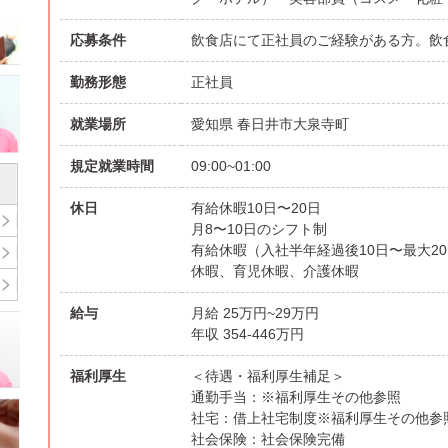
応募条件
飲食店にて正社員のご経験がある方。飲
勤務形態
正社員
就業場所
愛知県 春日井市大泉寺町
規定就業時間
09:00~01:00
休日
有給休暇10日〜20日
月8〜10日のシフト制
有給休暇（入社半年経過後10日〜最大2
休暇、育児休暇、介護休暇
給与
月給 25万円~29万円
年収 354-446万円
福利厚生
＜待遇・福利厚生補足＞
通勤手当：※福利厚生その他参照
社宅：借上社宅制度※福利厚生その他参
社会保険：社会保険完備