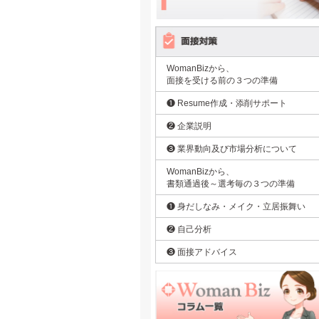
WomanBizから、
面接を受ける前の３つの準備
❶ Resume作成・添削サポート
❷ 企業説明
❸ 業界動向及び市場分析について
WomanBizから、
書類通過後～選考毎の３つの準備
❶ 身だしなみ・メイク・立居振舞い
❷ 自己分析
❸ 面接アドバイス