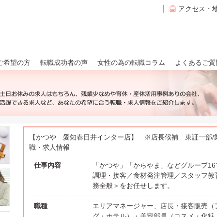
アクセス・
ご希望の方
転職成功者の声
女性の為の転職コラム
よくあるご質
【かつや 愛知春日井インター店】 ※店長候補 東証一部/業
職・求人情報
仕事内容
「かつや」「からやま」などグループ1
調理・接客／食材発注管理／スタッフ教
務全般＞をお任せします。
職種
エリアマネージャー、店長・接客販売（
グ・ホテル）・美容部員（コスメ・化粧