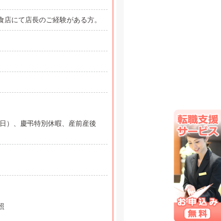
食店にて店長のご経験がある方。
0日）、慶弔特別休暇、産前産後
照