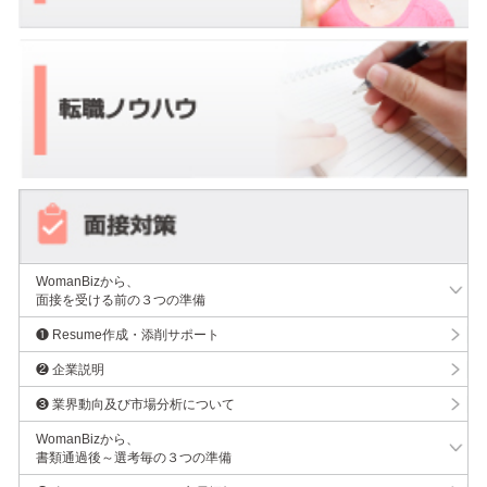
WomanBizから、
面接を受ける前の３つの準備
❶ Resume作成・添削サポート
❷ 企業説明
❸ 業界動向及び市場分析について
WomanBizから、
書類通過後～選考毎の３つの準備