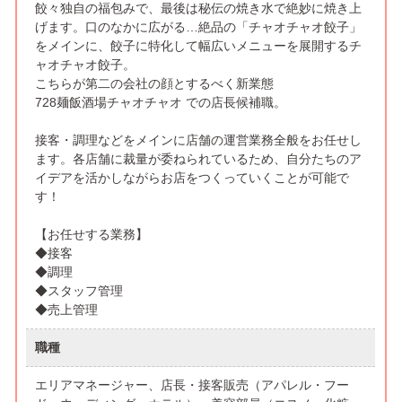
餃々独自の福包みで、最後は秘伝の焼き水で絶妙に焼き上
げます。口のなかに広がる…絶品の「チャオチャオ餃子」
をメインに、餃子に特化して幅広いメニューを展開するチ
ャオチャオ餃子。
こちらが第二の会社の顔とするべく新業態
728麺飯酒場チャオチャオ での店長候補職。
接客・調理などをメインに店舗の運営業務全般をお任せし
ます。各店舗に裁量が委ねられているため、自分たちのア
イデアを活かしながらお店をつくっていくことが可能で
す！
【お任せする業務】
◆接客
◆調理
◆スタッフ管理
◆売上管理
職種
エリアマネージャー、店長・接客販売（アパレル・フー