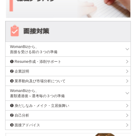
WomanBizから、
面接を受ける前の３つの準備
❶ Resume作成・添削サポート
❷ 企業説明
❸ 業界動向及び市場分析について
WomanBizから、
書類通過後～選考毎の３つの準備
❶ 身だしなみ・メイク・立居振舞い
❷ 自己分析
❸ 面接アドバイス