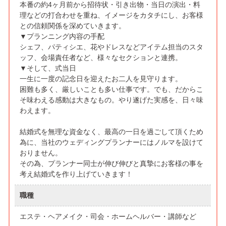
本番の約4ヶ月前から招待状・引き出物・当日の演出・料
理などの打合わせを重ね、イメージをカタチにし、お客様
との信頼関係を深めていきます。
▼プランニング内容の手配
シェフ、パティシエ、花やドレスなどアイテム担当のスタ
ッフ、会場責任者など、様々なセクションと連携。
▼そして、式当日
一生に一度の記念日を迎えたお二人を見守ります。
困難も多く、厳しいことも多い仕事です。でも、だからこ
そ味わえる感動は大きなもの。やり遂げた実感を、日々味
わえます。
結婚式を無理な資金なく、最高の一日を過ごして頂くため
為に、当社のウェディングプランナーにはノルマを設けて
おりません。
その為、プランナー同士が伸び伸びと真摯にお客様の事を
考え結婚式を作り上げていきます！
職種
エステ・ヘアメイク・司会・ホームヘルバー・講師など