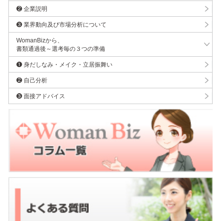
❷ 企業説明
❸ 業界動向及び市場分析について
WomanBizから、
書類通過後～選考毎の３つの準備
❶ 身だしなみ・メイク・立居振舞い
❷ 自己分析
❸ 面接アドバイス