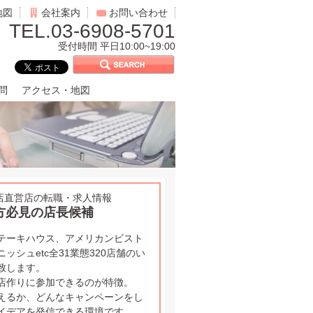
地図
会社案内
お問い合わせ
TEL.03-6908-5701
受付時間 平日10:00~19:00
問
アクセス・地図
全店直営店の転職・求人情報
方必見の店長候補
テーキハウス、アメリカンビスト
シュetc全31業態320店舗のい
致します。
店作りに参加できるのが特徴。
えるか、どんなキャンペーンをし
イデアを発信できる環境です。