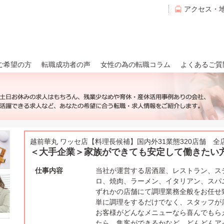
アクセス・
ご希望の方
転職成功者の声
女性の為の転職コラム
よくあるご質
越前華丸 ワッセ店【料理長候補】国内外31業態320店舗 
＜大手企業＞家族ができても安定して働きたい
仕事内容
当社が運営する居酒屋、レストラン、ス
ロ、焼肉、ラーメン、イタリアン、スパニッ
ずれかの店舗にて調理業務全般をお任せ
単に調理をするだけでなく、スタッフが
お客様がどんなメニューなら喜んでもら
たら、集客ができるかなど、どんどんア