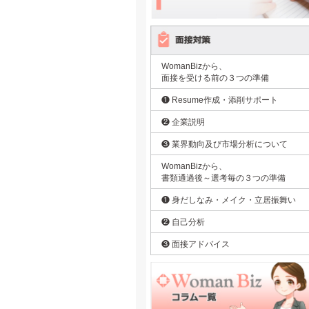
WomanBizから、
面接を受ける前の３つの準備
❶ Resume作成・添削サポート
❷ 企業説明
❸ 業界動向及び市場分析について
WomanBizから、
書類通過後～選考毎の３つの準備
❶ 身だしなみ・メイク・立居振舞い
❷ 自己分析
❸ 面接アドバイス