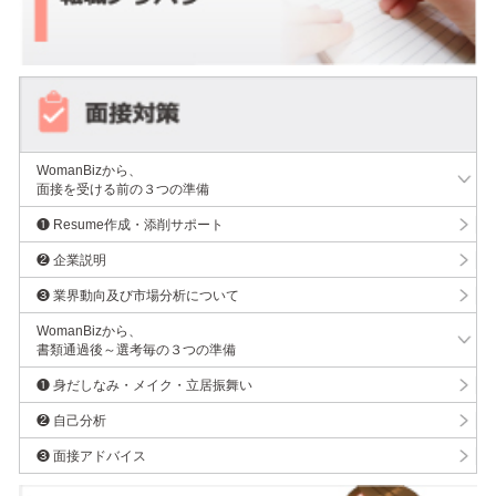
WomanBizから、
面接を受ける前の３つの準備
❶ Resume作成・添削サポート
❷ 企業説明
❸ 業界動向及び市場分析について
WomanBizから、
書類通過後～選考毎の３つの準備
❶ 身だしなみ・メイク・立居振舞い
❷ 自己分析
❸ 面接アドバイス