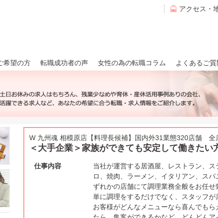
アクセス・
ご希望の方
転職成功者の声
女性の為の転職コラム
よくあるご質
W 九州魂 相模原店【料理長候補】国内外31業態320店舗 
＜大手企業＞家族ができても安定して働きたい
仕事内容
当社が運営する居酒屋、レストラン、ス
ロ、焼肉、ラーメン、イタリアン、スパニッ
ずれかの店舗にて調理業務全般をお任せ
単に調理をするだけでなく、スタッフが
お客様がどんなメニューなら喜んでもら
たら、集客ができるかなど、どんどんア