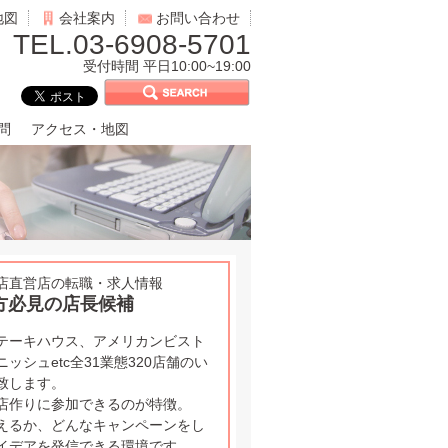
地図
会社案内
お問い合わせ
TEL.03-6908-5701
受付時間 平日10:00~19:00
問
アクセス・地図
全店直営店の転職・求人情報
方必見の店長候補
テーキハウス、アメリカンビスト
シュetc全31業態320店舗のい
致します。
店作りに参加できるのが特徴。
えるか、どんなキャンペーンをし
イデアを発信できる環境です。