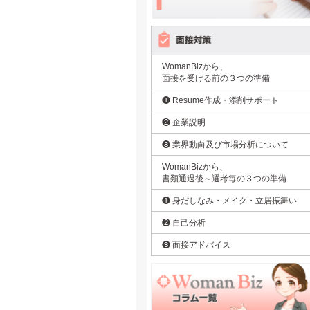
WomanBizから、
面接を受ける前の３つの準備
❶ Resume作成・添削サポート
❷ 企業説明
❸ 業界動向及び市場分析について
WomanBizから、
書類通過後～選考毎の３つの準備
❶ 身だしなみ・メイク・立居振舞い
❷ 自己分析
❸ 面接アドバイス