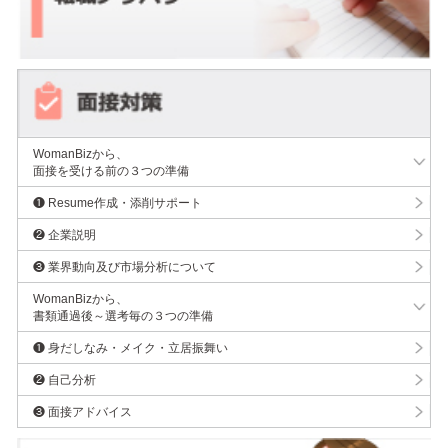
WomanBizから、
面接を受ける前の３つの準備
❶ Resume作成・添削サポート
❷ 企業説明
❸ 業界動向及び市場分析について
WomanBizから、
書類通過後～選考毎の３つの準備
❶ 身だしなみ・メイク・立居振舞い
❷ 自己分析
❸ 面接アドバイス