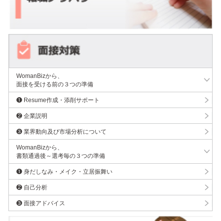
WomanBizから、
面接を受ける前の３つの準備
❶ Resume作成・添削サポート
❷ 企業説明
❸ 業界動向及び市場分析について
WomanBizから、
書類通過後～選考毎の３つの準備
❶ 身だしなみ・メイク・立居振舞い
❷ 自己分析
❸ 面接アドバイス