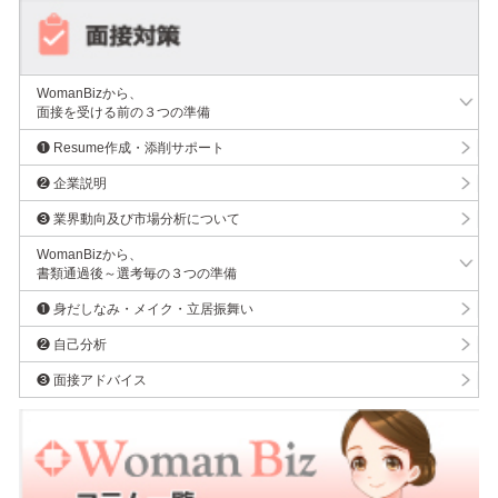
WomanBizから、
面接を受ける前の３つの準備
❶ Resume作成・添削サポート
❷ 企業説明
❸ 業界動向及び市場分析について
WomanBizから、
書類通過後～選考毎の３つの準備
❶ 身だしなみ・メイク・立居振舞い
❷ 自己分析
❸ 面接アドバイス