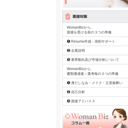
WomanBizから、
面接を受ける前の３つの準備
❶ Resume作成・添削サポート
❷ 企業説明
❸ 業界動向及び市場分析について
WomanBizから、
書類通過後～選考毎の３つの準備
❶ 身だしなみ・メイク・立居振舞い
❷ 自己分析
❸ 面接アドバイス