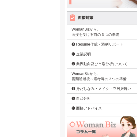
WomanBizから、
面接を受ける前の３つの準備
❶ Resume作成・添削サポート
❷ 企業説明
❸ 業界動向及び市場分析について
WomanBizから、
書類通過後～選考毎の３つの準備
❶ 身だしなみ・メイク・立居振舞い
❷ 自己分析
❸ 面接アドバイス