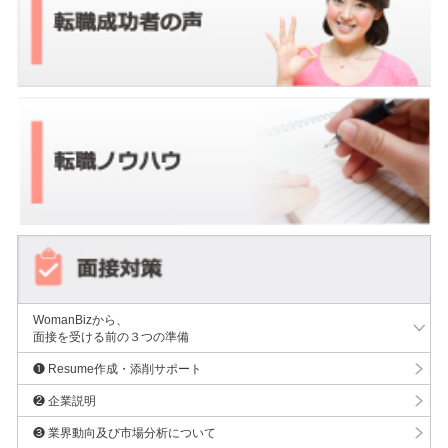
WomanBizから、
面接を受ける前の３つの準備
❶ Resume作成・添削サポート
❷ 企業説明
❸ 業界動向及び市場分析について