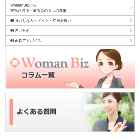
WomanBizから、
書類通過後～選考毎の３つの準備
❶ 身だしなみ・メイク・立居振舞い
❷ 自己分析
❸ 面接アドバイス